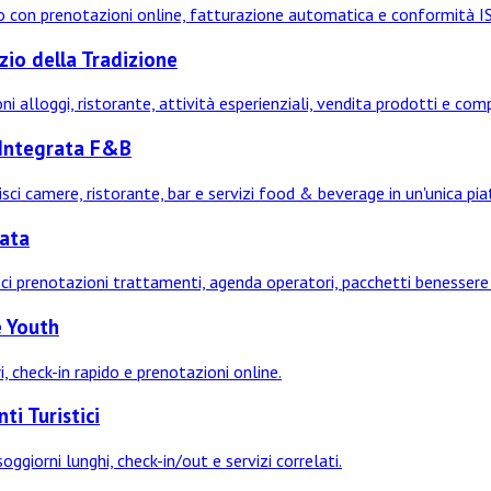
 con prenotazioni online, fatturazione automatica e conformità IST
zio della Tradizione
 alloggi, ristorante, attività esperienziali, vendita prodotti e com
 Integrata F&B
sci camere, ristorante, bar e servizi food & beverage in un'unica pi
rata
ci prenotazioni trattamenti, agenda operatori, pacchetti benessere 
e Youth
i, check-in rapido e prenotazioni online.
i Turistici
ggiorni lunghi, check-in/out e servizi correlati.