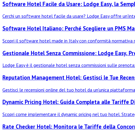
Software Hotel Facile da Usare: Lodge Easy, la Semplic
Cerchi un software hotel facile da usare? Lodge Easy offre un'inter
Software Hotel Italiano: Perché Scegliere un PMS Mad
Scopri il software hotel made in Italy con conformità normativa 
Gestionale Hotel Senza Commissione: Lodge Easy, Pre
Lodge Easy è il gestionale hotel senza commissioni sulle prenotaz
Reputation Management Hotel: Gestisci le Tue Recen
Gestisci le recensioni online del tuo hotel da un'unica piattafor
Dynamic Pricing Hotel: Guida Completa alle Tariffe 
Scopri come implementare il dynamic pricing nel tuo hotel. Stra
Rate Checker Hotel: Monitora le Tariffe della Conco