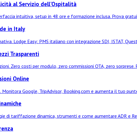
ità al Servizio dell'Ospitalità
faccia intuitiva, setup in 48 ore e formazione inclusa. Prova gratui
e in Italy
nativa. Lodge Easy: PMS italiano con integrazione SDI, ISTAT, Ques
zzi Trasparenti
ioni. Zero costi per modulo, zero commissioni OTA, zero sorprese. P
sioni Online
ma. Monitora Google, TripAdvisor, Booking.com e aumenta il tuo punt
Dinamiche
tegie di tariffazione dinamica, strumenti e come aumentare ADR e R
rrenza