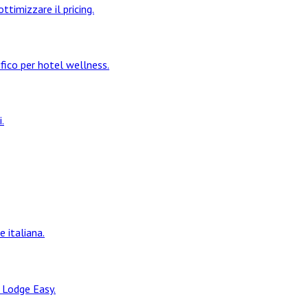
ttimizzare il pricing.
fico per hotel wellness.
.
 italiana.
i Lodge Easy.