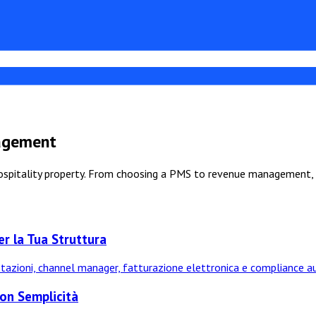
nagement
hospitality property. From choosing a PMS to revenue management,
r la Tua Struttura
notazioni, channel manager, fatturazione elettronica e compliance au
con Semplicità