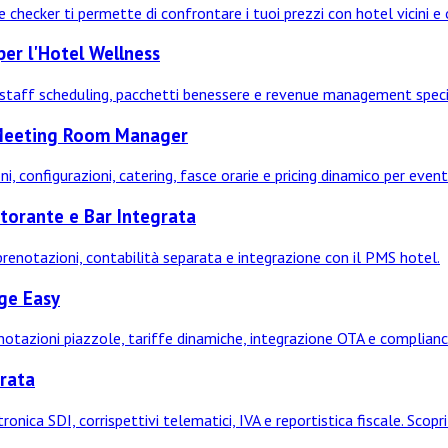
checker ti permette di confrontare i tuoi prezzi con hotel vicini e o
er l'Hotel Wellness
, staff scheduling, pacchetti benessere e revenue management speci
 Meeting Room Manager
, configurazioni, catering, fasce orarie e pricing dinamico per eventi
torante e Bar Integrata
 prenotazioni, contabilità separata e integrazione con il PMS hotel.
dge Easy
enotazioni piazzole, tariffe dinamiche, integrazione OTA e compliance
grata
ica SDI, corrispettivi telematici, IVA e reportistica fiscale. Scopr