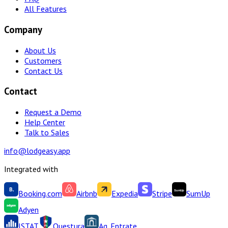
All Features
Company
About Us
Customers
Contact Us
Contact
Request a Demo
Help Center
Talk to Sales
info@lodgeasy.app
Integrated with
Booking.com
Airbnb
Expedia
Stripe
SumUp
Adyen
ISTAT
Questura
Ag. Entrate