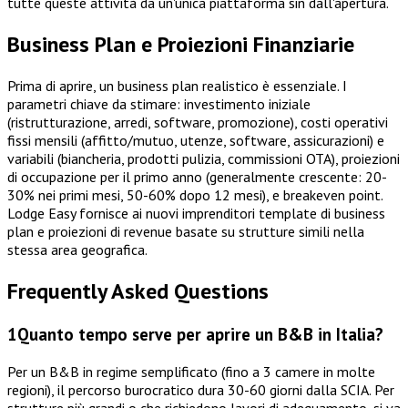
tutte queste attività da un'unica piattaforma sin dall'apertura.
Business Plan e Proiezioni Finanziarie
Prima di aprire, un business plan realistico è essenziale. I
parametri chiave da stimare: investimento iniziale
(ristrutturazione, arredi, software, promozione), costi operativi
fissi mensili (affitto/mutuo, utenze, software, assicurazioni) e
variabili (biancheria, prodotti pulizia, commissioni OTA), proiezioni
di occupazione per il primo anno (generalmente crescente: 20-
30% nei primi mesi, 50-60% dopo 12 mesi), e breakeven point.
Lodge Easy fornisce ai nuovi imprenditori template di business
plan e proiezioni di revenue basate su strutture simili nella
stessa area geografica.
Frequently Asked Questions
1
Quanto tempo serve per aprire un B&B in Italia?
Per un B&B in regime semplificato (fino a 3 camere in molte
regioni), il percorso burocratico dura 30-60 giorni dalla SCIA. Per
strutture più grandi o che richiedono lavori di adeguamento, si va