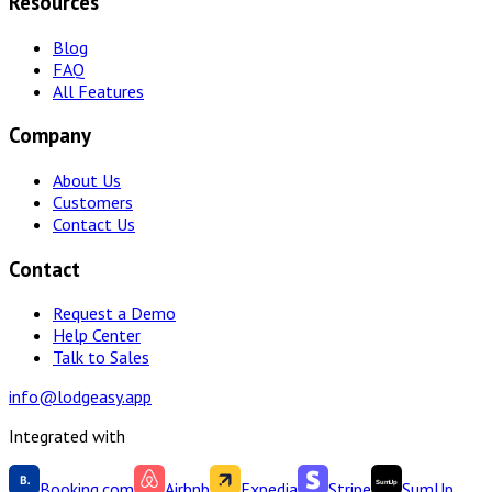
Resources
Blog
FAQ
All Features
Company
About Us
Customers
Contact Us
Contact
Request a Demo
Help Center
Talk to Sales
info@lodgeasy.app
Integrated with
Booking.com
Airbnb
Expedia
Stripe
SumUp