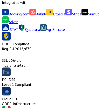
Integrated with
Booking.com
Airbnb
Expedia
Stripe
SumUp
Adyen
ISTAT
Questura
Ag. Entrate
GDPR Compliant
Reg. EU 2016/679
SSL 256-bit
TLS Encrypted
PCI DSS
Level 1 Compliant
Cloud EU
GDPR Infrastructure