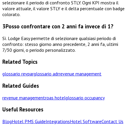
selezionare il periodo di confronto STLY. Ogni KPI mostra il
valore attuale, il valore STLY e il delta percentuale con badge
colorato.
3
Posso confrontare con 2 anni fa invece di 1?
Sì. Lodge Easy permette di selezionare qualsiasi periodo di
confronto: stesso giorno anno precedente, 2 anni fa, ultimi
7/30 giorni, o periodo personalizzato.
Related Topics
glossario revpar
glossario adr
revenue management
Related Guides
revenue management
roas hotel
glossario occupancy
Useful Resources
Blog
Hotel PMS Guide
Integrations
Hotel Software
Contact Us