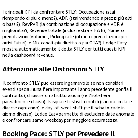
I principali KPI da confrontare STLY: Occupazione (stai
riempiendo di più o meno?), ADR (stai vendendo a prezzi più alti
o bassi?), RevPAR (la combinazione di occupazione e ADR è
migliorata?), Revenue totale (inclusi extra e F&B), Numero
prenotazioni (volume), Picking rate (ritmo di prenotazioni per
arrivi futuri), e Mix canali (più diretto o più OTA?). Lodge Easy
mostra automaticamente il delta STLY per tutti questi KPI
nella dashboard revenue.
Attenzione alle Distorsioni STLY
Il confronto STLY può essere ingannevole se non consideri:
eventi speciali (una fiera importante l'anno precedente gonfia il
confronto), chiusure o ristrutturazioni (se l'hotel era
parzialmente chiuso), Pasqua e festività mobili (cadono in date
diverse ogni anno), e day-of-week shift (se il sabato cade in
giorno diverso). Lodge Easy permette di escludere date anomale
e confrontare same-weekday per maggiore accuratezza.
Booking Pace: STLY per Prevedere il