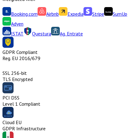
Booking.com
Airbnb
Expedia
Stripe
SumUp
Adyen
ISTAT
Questura
Ag. Entrate
GDPR Compliant
Reg. EU 2016/679
SSL 256-bit
TLS Encrypted
PCI DSS
Level 1 Compliant
Cloud EU
GDPR Infrastructure