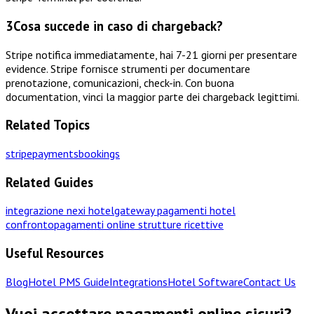
3
Cosa succede in caso di chargeback?
Stripe notifica immediatamente, hai 7-21 giorni per presentare
evidence. Stripe fornisce strumenti per documentare
prenotazione, comunicazioni, check-in. Con buona
documentation, vinci la maggior parte dei chargeback legittimi.
Related Topics
stripe
payments
bookings
Related Guides
integrazione nexi hotel
gateway pagamenti hotel
confronto
pagamenti online strutture ricettive
Useful Resources
Blog
Hotel PMS Guide
Integrations
Hotel Software
Contact Us
Vuoi accettare pagamenti online sicuri?