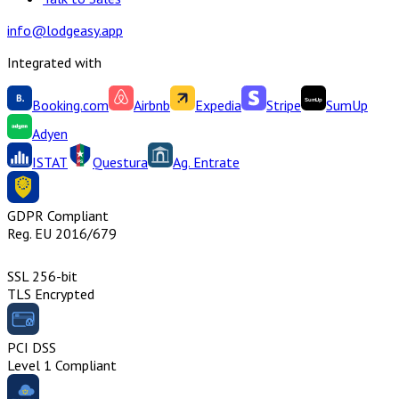
info@lodgeasy.app
Integrated with
Booking.com
Airbnb
Expedia
Stripe
SumUp
Adyen
ISTAT
Questura
Ag. Entrate
GDPR Compliant
Reg. EU 2016/679
SSL 256-bit
TLS Encrypted
PCI DSS
Level 1 Compliant