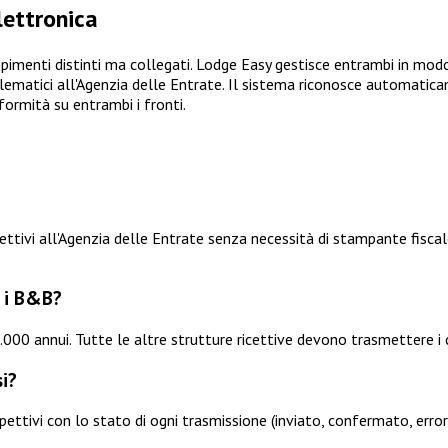
lettronica
imenti distinti ma collegati. Lodge Easy gestisce entrambi in modo in
 telematici all'Agenzia delle Entrate. Il sistema riconosce automati
formità su entrambi i fronti.
pettivi all'Agenzia delle Entrate senza necessità di stampante fiscal
r i B&B?
65.000 annui. Tutte le altre strutture ricettive devono trasmettere i
si?
ettivi con lo stato di ogni trasmissione (inviato, confermato, errore)