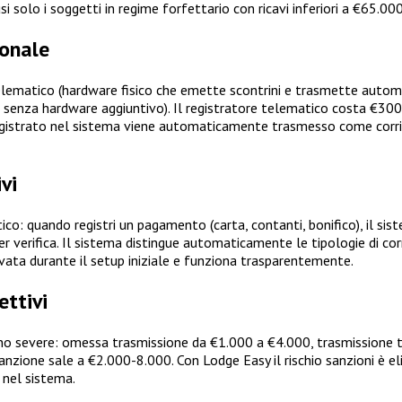
 solo i soggetti in regime forfettario con ricavi inferiori a €65.000
ionale
 Telematico (hardware fisico che emette scontrini e trasmette aut
 senza hardware aggiuntivo). Il registratore telematico costa €300
registrato nel sistema viene automaticamente trasmesso come corri
vi
o: quando registri un pagamento (carta, contanti, bonifico), il sis
verifica. Il sistema distingue automaticamente le tipologie di corrisp
ivata durante il setup iniziale e funziona trasparentemente.
ettivi
ono severe: omessa trasmissione da €1.000 a €4.000, trasmissione ta
a sanzione sale a €2.000-8.000. Con Lodge Easy il rischio sanzioni
 nel sistema.