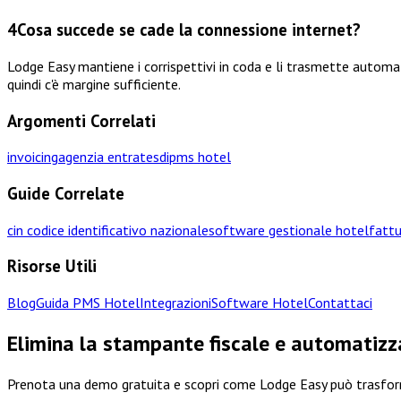
4
Cosa succede se cade la connessione internet?
Lodge Easy mantiene i corrispettivi in coda e li trasmette autom
quindi c'è margine sufficiente.
Argomenti Correlati
invoicing
agenzia entrate
sdi
pms hotel
Guide Correlate
cin codice identificativo nazionale
software gestionale hotel
fattu
Risorse Utili
Blog
Guida PMS Hotel
Integrazioni
Software Hotel
Contattaci
Elimina la stampante fiscale e automatizza
Prenota una demo gratuita e scopri come Lodge Easy può trasform