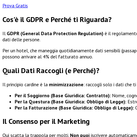
Prova Gratis
Cos'è il GDPR e Perché ti Riguarda?
Il
GDPR (General Data Protection Regulation)
è il regolamento
dati delle persone.
Per un hotel, che maneggia quotidianamente dati sensibili (passapor
possono arrivare al 4% del fatturato annuo.
Quali Dati Raccogli (e Perché)?
Il principio cardine è la
minimizzazione
: raccogli solo i dati che 
Per il Soggiorno (Base Giuridica: Contratto):
Nome, cognom
Per la Questura (Base Giuridica: Obbligo di Legge):
Estre
Per la Fatturazione (Base Giuridica: Obbligo di Legge):
C
Il Consenso per il Marketing
Qui scatta la trappola per molti.
Non puoi
iscrivere automaticame