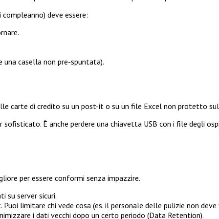
 di compleanno) deve essere:
ornare.
e una casella non pre-spuntata).
delle carte di credito su un post-it o su un file Excel non protetto s
sofisticato. È anche perdere una chiavetta USB con i file degli ospiti 
liore per essere conformi senza impazzire.
i su server sicuri.
uoi limitare chi vede cosa (es. il personale delle pulizie non deve ve
imizzare i dati vecchi dopo un certo periodo (Data Retention).