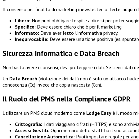
Il consenso per finalità di marketing (newsletter, offerte, auguri
Libero:
Non puoi obbligare l'ospite a dire sì per poter soggi
Specifico:
Deve essere chiaro che è per il marketing.
Informato:
Deve aver letto l'informativa privacy.
Inequivocabile:
Deve essere un'azione positiva (es. spuntar
Sicurezza Informatica e Data Breach
Non basta avere i consensi, devi proteggere i dati. Se tieni i dati 
Un
Data Breach
(violazione dei dati) non è solo un attacco hacker 
conoscenza (Cc) invece che copia nascosta (Ccn).
Il Ruolo del PMS nella Compliance GDPR
Utilizzare un PMS cloud moderno come
Lodge Easy
è il modo mig
Crittografia:
I dati viaggiano cifrati (HTTPS) e sono archiviat
Accessi Gestiti:
Ogni membro dello staff ha il suo account. P
Cancellazione Automatica:
Puoi impostare regole per anon