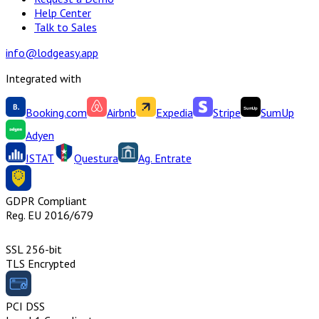
Help Center
Talk to Sales
info@lodgeasy.app
Integrated with
Booking.com
Airbnb
Expedia
Stripe
SumUp
Adyen
ISTAT
Questura
Ag. Entrate
GDPR Compliant
Reg. EU 2016/679
SSL 256-bit
TLS Encrypted
PCI DSS