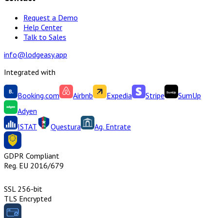
Request a Demo
Help Center
Talk to Sales
info@lodgeasy.app
Integrated with
Booking.com
Airbnb
Expedia
Stripe
SumUp
Adyen
ISTAT
Questura
Ag. Entrate
GDPR Compliant
Reg. EU 2016/679
SSL 256-bit
TLS Encrypted