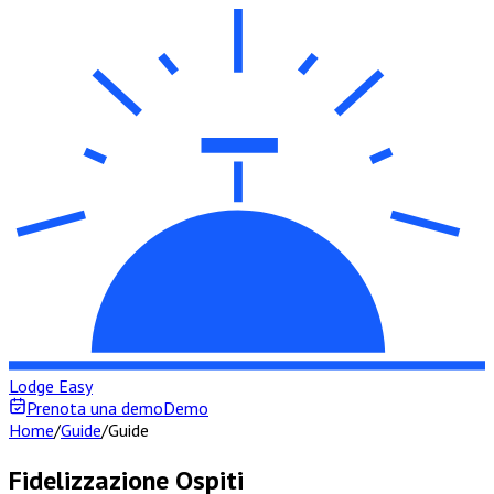
Lodge Easy
Prenota una demo
Demo
Home
/
Guide
/
Guide
Fidelizzazione Ospiti