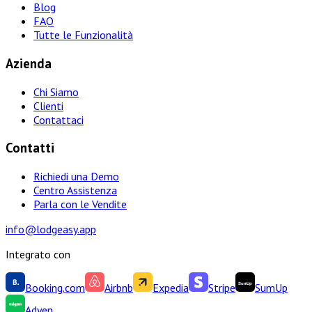
Blog
FAQ
Tutte le Funzionalità
Azienda
Chi Siamo
Clienti
Contattaci
Contatti
Richiedi una Demo
Centro Assistenza
Parla con le Vendite
info@lodgeasy.app
Integrato con
Booking.com
Airbnb
Expedia
Stripe
SumUp
Adyen