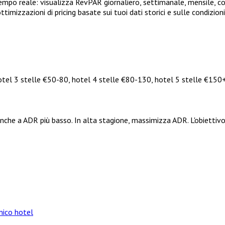
o reale: visualizza RevPAR giornaliero, settimanale, mensile, con
ttimizzazioni di pricing basate sui tuoi dati storici e sulle condizion
otel 3 stelle €50-80, hotel 4 stelle €80-130, hotel 5 stelle €15
anche a ADR più basso. In alta stagione, massimizza ADR. L'obietti
mico hotel