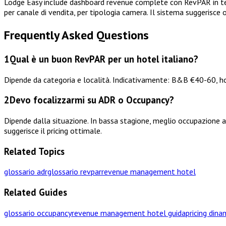
Lodge Easy include dashboard revenue complete con RevPAR in temp
per canale di vendita, per tipologia camera. Il sistema suggerisce o
Frequently Asked Questions
1
Qual è un buon RevPAR per un hotel italiano?
Dipende da categoria e località. Indicativamente: B&B €40-60, h
2
Devo focalizzarmi su ADR o Occupancy?
Dipende dalla situazione. In bassa stagione, meglio occupazione 
suggerisce il pricing ottimale.
Related Topics
glossario adr
glossario revpar
revenue management hotel
Related Guides
glossario occupancy
revenue management hotel guida
pricing dina