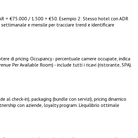
PAR = €75.000 / 1.500 = €50. Esempio 2: Stesso hotel con ADR
settimanale e mensile per tracciare trend e identificare
ere di pricing. Occupancy - percentuale camere occupate, indica
e Per Available Room) - include tutti i ricavi (ristorante, SPA).
al check-in), packaging (bundle con servizi), pricing dinamico
ership con aziende, loyalty program. L'equilibrio ottimale