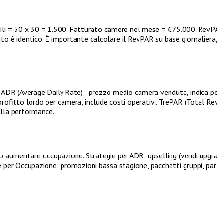
bili = 50 x 30 = 1.500. Fatturato camere nel mese = €75.000. Rev
 è identico. È importante calcolare il RevPAR su base giornaliera, 
 ADR (Average Daily Rate) - prezzo medio camera venduta, indica pot
itto lordo per camera, include costi operativi. TrePAR (Total Revenu
ella performance.
 aumentare occupazione. Strategie per ADR: upselling (vendi upgrade 
 per Occupazione: promozioni bassa stagione, pacchetti gruppi, partn