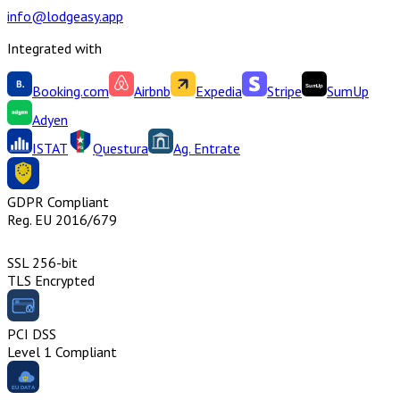
info@lodgeasy.app
Integrated with
Booking.com
Airbnb
Expedia
Stripe
SumUp
Adyen
ISTAT
Questura
Ag. Entrate
GDPR Compliant
Reg. EU 2016/679
SSL 256-bit
TLS Encrypted
PCI DSS
Level 1 Compliant