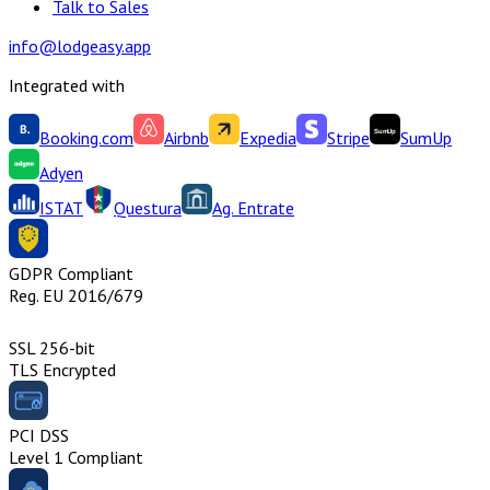
Talk to Sales
info@lodgeasy.app
Integrated with
Booking.com
Airbnb
Expedia
Stripe
SumUp
Adyen
ISTAT
Questura
Ag. Entrate
GDPR Compliant
Reg. EU 2016/679
SSL 256-bit
TLS Encrypted
PCI DSS
Level 1 Compliant