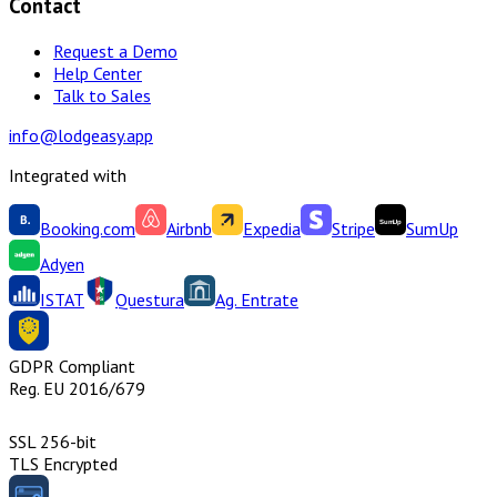
Contact
Request a Demo
Help Center
Talk to Sales
info@lodgeasy.app
Integrated with
Booking.com
Airbnb
Expedia
Stripe
SumUp
Adyen
ISTAT
Questura
Ag. Entrate
GDPR Compliant
Reg. EU 2016/679
SSL 256-bit
TLS Encrypted