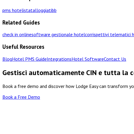
pms hotel
istat
alloggiati
bb
Related Guides
check in online
software gestionale hotel
corrispettivi telematici 
Useful Resources
Blog
Hotel PMS Guide
Integrations
Hotel Software
Contact Us
Gestisci automaticamente CIN e tutta la c
Book a free demo and discover how Lodge Easy can transform y
Book a Free Demo