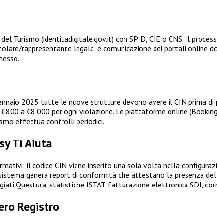
del Turismo (identitadigitale.gov.it) con SPID, CIE o CNS. Il process
l titolare/rappresentante legale, e comunicazione dei portali online 
messo.
ennaio 2025 tutte le nuove strutture devono avere il CIN prima di 
€800 a €8.000 per ogni violazione. Le piattaforme online (Booking.c
ismo effettua controlli periodici.
sy Ti Aiuta
ormativi: il codice CIN viene inserito una sola volta nella configura
l sistema genera report di conformità che attestano la presenza del C
iati Questura, statistiche ISTAT, fatturazione elettronica SDI, corr
ero Registro