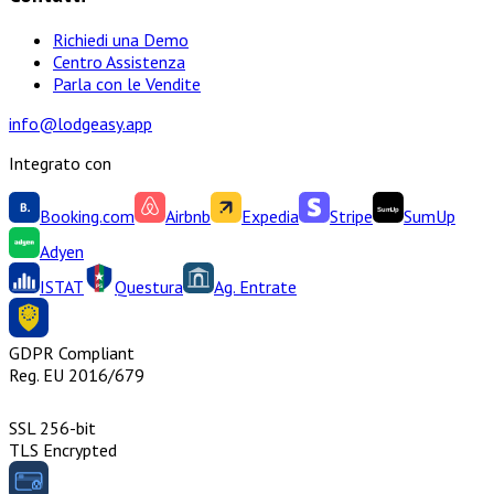
Richiedi una Demo
Centro Assistenza
Parla con le Vendite
info@lodgeasy.app
Integrato con
Booking.com
Airbnb
Expedia
Stripe
SumUp
Adyen
ISTAT
Questura
Ag. Entrate
GDPR Compliant
Reg. EU 2016/679
SSL 256-bit
TLS Encrypted