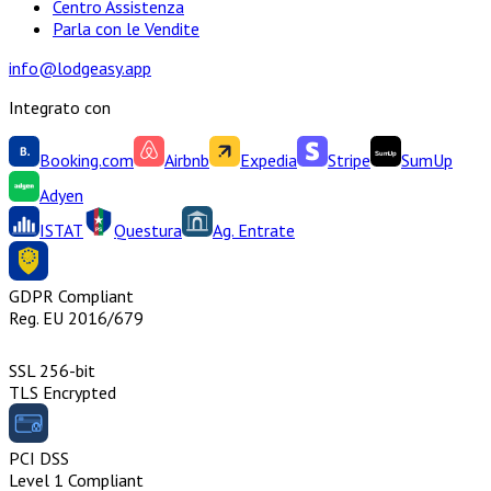
Centro Assistenza
Parla con le Vendite
info@lodgeasy.app
Integrato con
Booking.com
Airbnb
Expedia
Stripe
SumUp
Adyen
ISTAT
Questura
Ag. Entrate
GDPR Compliant
Reg. EU 2016/679
SSL 256-bit
TLS Encrypted
PCI DSS
Level 1 Compliant