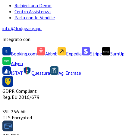
Richiedi una Demo
Centro Assistenza
Parla con le Vendite
info@lodgeasy.app
Integrato con
Booking.com
Airbnb
Expedia
Stripe
SumUp
Adyen
ISTAT
Questura
Ag. Entrate
GDPR Compliant
Reg. EU 2016/679
SSL 256-bit
TLS Encrypted