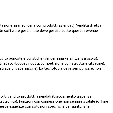
olazione, pranzo, cena con prodotti aziendali), Vendita diretta
te). Un software gestionale deve gestire tutte queste revenue
vità agricole e turistiche (vendemmia vs affluenza ospiti),
mitato (budget ridotti, competizione con strutture cittadine),
strade private, piscine). La tecnologia deve semplificare, non
porti vendita prodotti aziendali (tracciamento giacenze,
elettronica), Funzioni con connessione non sempre stabile (offline
ueste esigenze con soluzioni specifiche per agriturismi.