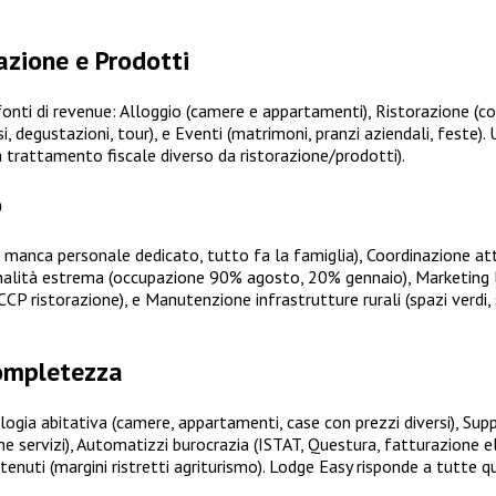
azione e Prodotti
i fonti di revenue: Alloggio (camere e appartamenti), Ristorazione (c
orsi, degustazioni, tour), e Eventi (matrimoni, pranzi aziendali, fes
 trattamento fiscale diverso da ristorazione/prodotti).
o
o manca personale dedicato, tutto fa la famiglia), Coordinazione atti
nalità estrema (occupazione 90% agosto, 20% gennaio), Marketing li
CP ristorazione), e Manutenzione infrastrutture rurali (spazi verdi, 
Completezza
logia abitativa (camere, appartamenti, case con prezzi diversi), Sup
one servizi), Automatizzi burocrazia (ISTAT, Questura, fatturazione 
tenuti (margini ristretti agriturismo). Lodge Easy risponde a tutte q