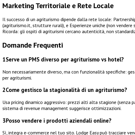
Marketing Territoriale e Rete Locale
Il successo di un agriturismo dipende dalla rete locale: Partnership 
(agriturismo.it, strutture rurali), e Esperienze uniche (non vendere 
Ricorda: gli ospiti di agriturismi cercano autenticità, non standard
Domande Frequenti
1
Serve un PMS diverso per agriturismo vs hotel?
Non necessariamente diverso, ma con funzionalità specifiche: gest
per agriturismi.
2
Come gestisco la stagionalità di un agriturismo?
Usa pricing dinamico aggressivo: prezzi alti alta stagione (senza pa
sistema di revenue management suggerisce ottimizzazioni.
3
Posso vendere i prodotti aziendali online?
Sì, integra e-commerce nel tuo sito. Lodge Easy può tracciare ve