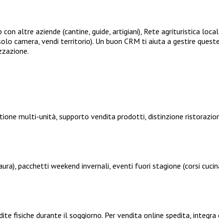
con altre aziende (cantine, guide, artigiani), Rete agrituristica local
solo camera, vendi territorio). Un buon CRM ti aiuta a gestire queste 
izzazione.
ione multi-unità, supporto vendita prodotti, distinzione ristorazi
ura), pacchetti weekend invernali, eventi fuori stagione (corsi cucina
ndite fisiche durante il soggiorno. Per vendita online spedita, int