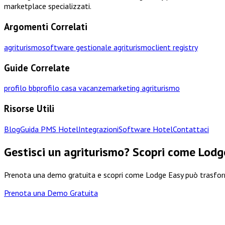
marketplace specializzati.
Argomenti Correlati
agriturismo
software gestionale agriturismo
client registry
Guide Correlate
profilo bb
profilo casa vacanze
marketing agriturismo
Risorse Utili
Blog
Guida PMS Hotel
Integrazioni
Software Hotel
Contattaci
Gestisci un agriturismo? Scopri come Lodge
Prenota una demo gratuita e scopri come Lodge Easy può trasform
Prenota una Demo Gratuita