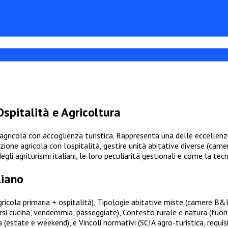
Ospitalità e Agricoltura
 agricola con accoglienza turistica. Rappresenta una delle eccellenze
one agricola con l'ospitalità, gestire unità abitative diverse (camer
gli agriturismi italiani, le loro peculiarità gestionali e come la t
liano
 agricola primaria + ospitalità), Tipologie abitative miste (camere B
orsi cucina, vendemmia, passeggiate), Contesto rurale e natura (fuor
estate e weekend), e Vincoli normativi (SCIA agro-turistica, requisi