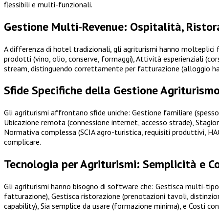
flessibili e multi-funzionali.
Gestione Multi-Revenue: Ospitalità, Ristor
A differenza di hotel tradizionali, gli agriturismi hanno molteplic
prodotti (vino, olio, conserve, formaggi), Attività esperienziali (c
stream, distinguendo correttamente per fatturazione (alloggio ha
Sfide Specifiche della Gestione Agriturism
Gli agriturismi affrontano sfide uniche: Gestione familiare (spess
Ubicazione remota (connessione internet, accesso strade), Stagio
Normativa complessa (SCIA agro-turistica, requisiti produttivi, HAC
complicare.
Tecnologia per Agriturismi: Semplicità e 
Gli agriturismi hanno bisogno di software che: Gestisca multi-tipo
fatturazione), Gestisca ristorazione (prenotazioni tavoli, distinzi
capability), Sia semplice da usare (formazione minima), e Costi con