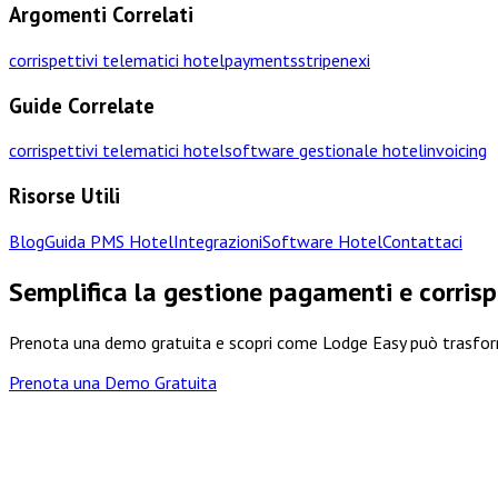
Argomenti Correlati
corrispettivi telematici hotel
payments
stripe
nexi
Guide Correlate
corrispettivi telematici hotel
software gestionale hotel
invoicing
Risorse Utili
Blog
Guida PMS Hotel
Integrazioni
Software Hotel
Contattaci
Semplifica la gestione pagamenti e corrisp
Prenota una demo gratuita e scopri come Lodge Easy può trasform
Prenota una Demo Gratuita