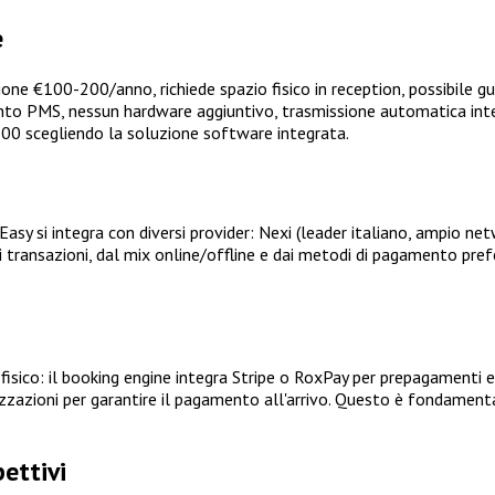
e
 €100-200/anno, richiede spazio fisico in reception, possibile gu
nto PMS, nessun hardware aggiuntivo, trasmissione automatica inte
.500 scegliendo la soluzione software integrata.
y si integra con diversi provider: Nexi (leader italiano, ampio netw
 transazioni, dal mix online/offline e dai metodi di pagamento prefe
sico: il booking engine integra Stripe o RoxPay per prepagamenti e 
izzazioni per garantire il pagamento all'arrivo. Questo è fondamental
ettivi