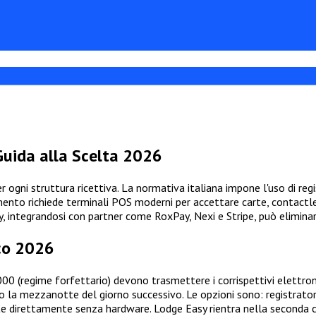
Guida alla Scelta 2026
 ogni struttura ricettiva. La normativa italiana impone l'uso di regis
mento richiede terminali POS moderni per accettare carte, contactle
sy, integrandosi con partner come RoxPay, Nexi e Stripe, può elimina
ico 2026
00 (regime forfettario) devono trasmettere i corrispettivi elettroni
o la mezzanotte del giorno successivo. Le opzioni sono: registrato
 direttamente senza hardware. Lodge Easy rientra nella seconda cat