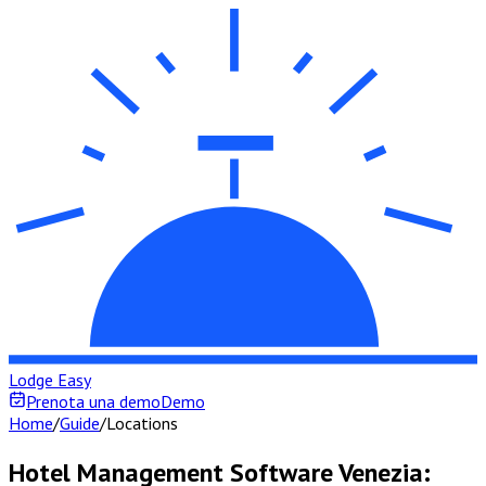
Lodge Easy
Prenota una demo
Demo
Home
/
Guide
/
Locations
Hotel Management Software Venezia: