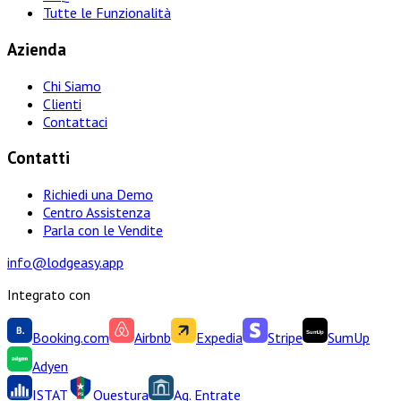
Tutte le Funzionalità
Azienda
Chi Siamo
Clienti
Contattaci
Contatti
Richiedi una Demo
Centro Assistenza
Parla con le Vendite
info@lodgeasy.app
Integrato con
Booking.com
Airbnb
Expedia
Stripe
SumUp
Adyen
ISTAT
Questura
Ag. Entrate