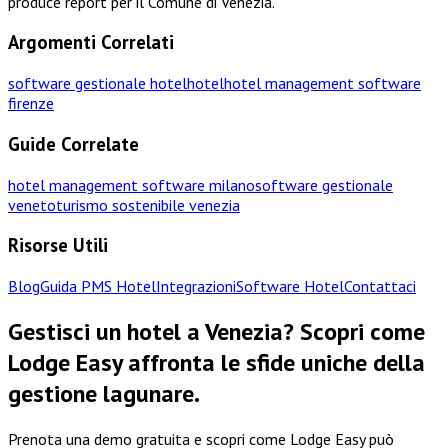
produce report per il Comune di Venezia.
Argomenti Correlati
software gestionale hotel
hotel
hotel management software
firenze
Guide Correlate
hotel management software milano
software gestionale
veneto
turismo sostenibile venezia
Risorse Utili
Blog
Guida PMS Hotel
Integrazioni
Software Hotel
Contattaci
Gestisci un hotel a Venezia? Scopri come
Lodge Easy affronta le sfide uniche della
gestione lagunare.
Prenota una demo gratuita e scopri come Lodge Easy può