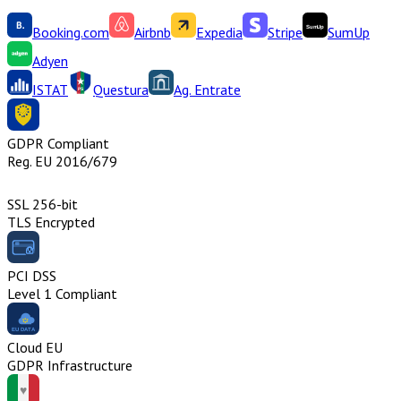
Booking.com
Airbnb
Expedia
Stripe
SumUp
Adyen
ISTAT
Questura
Ag. Entrate
GDPR Compliant
Reg. EU 2016/679
SSL 256-bit
TLS Encrypted
PCI DSS
Level 1 Compliant
Cloud EU
GDPR Infrastructure