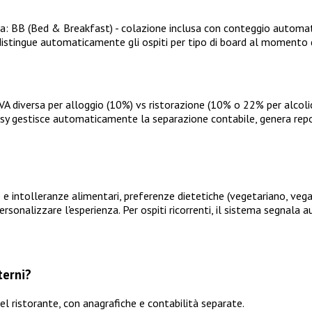
a: BB (Bed & Breakfast) - colazione inclusa con conteggio automat
a distingue automaticamente gli ospiti per tipo di board al momento 
VA diversa per alloggio (10%) vs ristorazione (10% o 22% per alcolici),
 Easy gestisce automaticamente la separazione contabile, genera rep
 intolleranze alimentari, preferenze dietetiche (vegetariano, vegano,
personalizzare l'esperienza. Per ospiti ricorrenti, il sistema segnal
terni?
 del ristorante, con anagrafiche e contabilità separate.