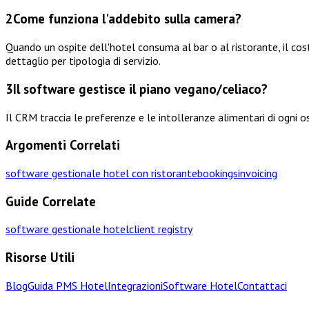
2
Come funziona l'addebito sulla camera?
Quando un ospite dell'hotel consuma al bar o al ristorante, il c
dettaglio per tipologia di servizio.
3
Il software gestisce il piano vegano/celiaco?
Il CRM traccia le preferenze e le intolleranze alimentari di ogni o
Argomenti Correlati
software gestionale hotel con ristorante
bookings
invoicing
Guide Correlate
software gestionale hotel
client registry
Risorse Utili
Blog
Guida PMS Hotel
Integrazioni
Software Hotel
Contattaci