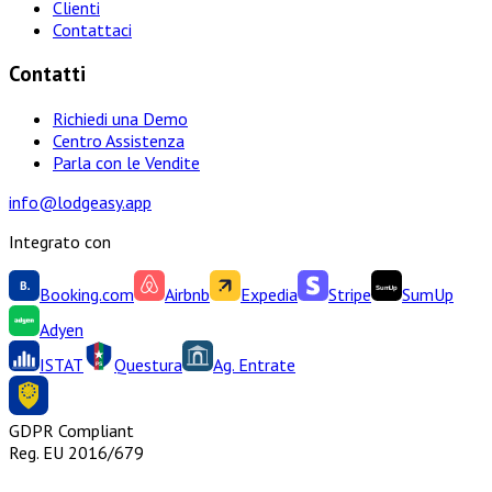
Clienti
Contattaci
Contatti
Richiedi una Demo
Centro Assistenza
Parla con le Vendite
info@lodgeasy.app
Integrato con
Booking.com
Airbnb
Expedia
Stripe
SumUp
Adyen
ISTAT
Questura
Ag. Entrate
GDPR Compliant
Reg. EU 2016/679