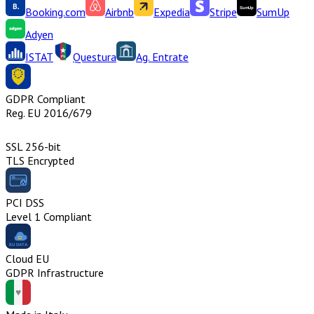
Booking.com
Airbnb
Expedia
Stripe
SumUp
Adyen
ISTAT
Questura
Ag. Entrate
GDPR Compliant
Reg. EU 2016/679
SSL 256-bit
TLS Encrypted
PCI DSS
Level 1 Compliant
Cloud EU
GDPR Infrastructure