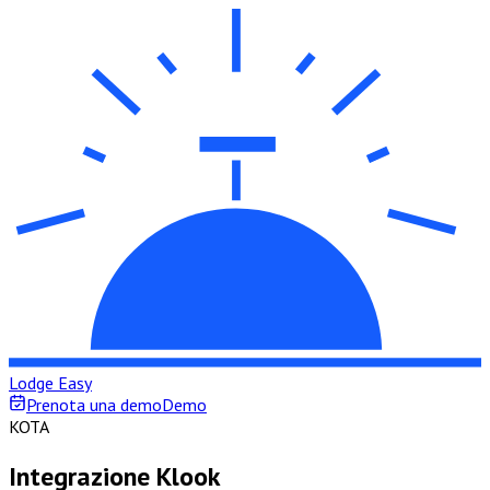
Lodge Easy
Prenota una demo
Demo
K
OTA
Integrazione Klook