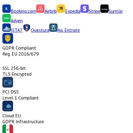
Booking.com
Airbnb
Expedia
Stripe
SumUp
Adyen
ISTAT
Questura
Ag. Entrate
GDPR Compliant
Reg. EU 2016/679
SSL 256-bit
TLS Encrypted
PCI DSS
Level 1 Compliant
Cloud EU
GDPR Infrastructure