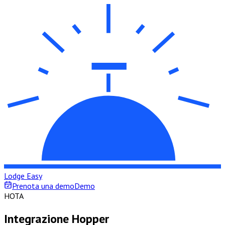
Lodge Easy
Prenota una demo
Demo
H
OTA
Integrazione Hopper