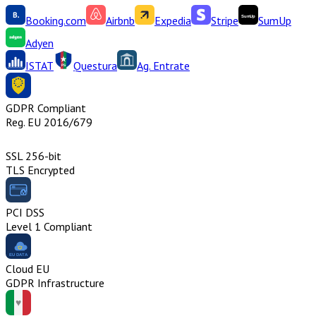
Booking.com
Airbnb
Expedia
Stripe
SumUp
Adyen
ISTAT
Questura
Ag. Entrate
GDPR Compliant
Reg. EU 2016/679
SSL 256-bit
TLS Encrypted
PCI DSS
Level 1 Compliant
Cloud EU
GDPR Infrastructure