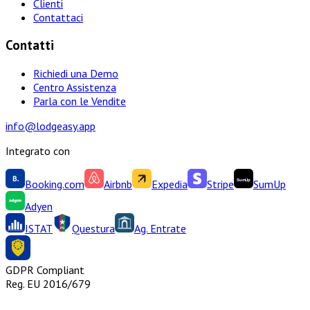
Clienti
Contattaci
Contatti
Richiedi una Demo
Centro Assistenza
Parla con le Vendite
info@lodgeasy.app
Integrato con
Booking.com
Airbnb
Expedia
Stripe
SumUp
Adyen
ISTAT
Questura
Ag. Entrate
GDPR Compliant
Reg. EU 2016/679