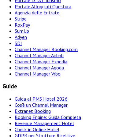
Portale ISTAT Turismo
Portale Alloggiati Questura
Agenzia delle Entrate
Stripe
RoxPay
SumUp
Adyen
SDI
Channel Manager Booking.com
Channel Manager Airbnb
Channel Manager Expedia
Channel Manager Agoda
Channel Manager Vrbo
Guide
Guida al PMS Hotel 2026
Cos'è un Channel Manager
Extranet Booking
Booking Engine: Guida Completa
Revenue Management Hotel
Check-in Online Hotel
GDPR per Strutture Ricettive