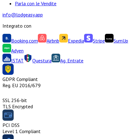
Parla con le Vendite
info@lodgeasy.app
Integrato con
Booking.com
Airbnb
Expedia
Stripe
SumUp
Adyen
ISTAT
Questura
Ag. Entrate
GDPR Compliant
Reg. EU 2016/679
SSL 256-bit
TLS Encrypted
PCI DSS
Level 1 Compliant