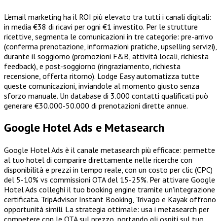
L'email marketing ha il ROI più elevato tra tutti i canali digitali:
in media €38 di ricavi per ogni €1 investito. Per le strutture
ricettive, segmenta le comunicazioni in tre categorie: pre-arrivo
(conferma prenotazione, informazioni pratiche, upselling servizi),
durante il soggiorno (promozioni F&B, attività locali, richiesta
feedback), e post-soggiorno (ringraziamento, richiesta
recensione, offerta ritorno). Lodge Easy automatizza tutte
queste comunicazioni, inviandole al momento giusto senza
sforzo manuale. Un database di 3.000 contatti qualificati può
generare €30.000-50.000 di prenotazioni dirette annue.
Google Hotel Ads e Metasearch
Google Hotel Ads è il canale metasearch più efficace: permette
al tuo hotel di comparire direttamente nelle ricerche con
disponibilità e prezzi in tempo reale, con un costo per clic (CPC)
del 5-10% vs commissioni OTA del 15-25%. Per attivare Google
Hotel Ads colleghi il tuo booking engine tramite un'integrazione
certificata. TripAdvisor Instant Booking, Trivago e Kayak offrono
opportunità simili. La strategia ottimale: usa i metasearch per
competere con le OTA sul prezzo, portando gli ospiti sul tuo