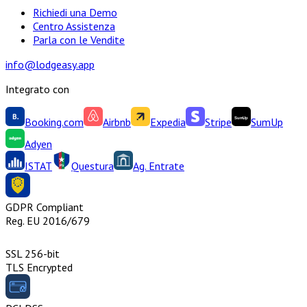
Richiedi una Demo
Centro Assistenza
Parla con le Vendite
info@lodgeasy.app
Integrato con
Booking.com
Airbnb
Expedia
Stripe
SumUp
Adyen
ISTAT
Questura
Ag. Entrate
GDPR Compliant
Reg. EU 2016/679
SSL 256-bit
TLS Encrypted