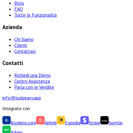
Blog
FAQ
Tutte le Funzionalità
Azienda
Chi Siamo
Clienti
Contattaci
Contatti
Richiedi una Demo
Centro Assistenza
Parla con le Vendite
info@lodgeasy.app
Integrato con
Booking.com
Airbnb
Expedia
Stripe
SumUp
Adyen