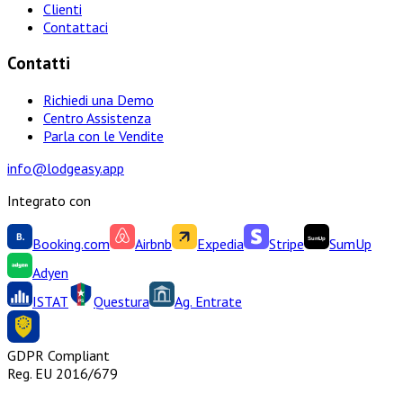
Clienti
Contattaci
Contatti
Richiedi una Demo
Centro Assistenza
Parla con le Vendite
info@lodgeasy.app
Integrato con
Booking.com
Airbnb
Expedia
Stripe
SumUp
Adyen
ISTAT
Questura
Ag. Entrate
GDPR Compliant
Reg. EU 2016/679