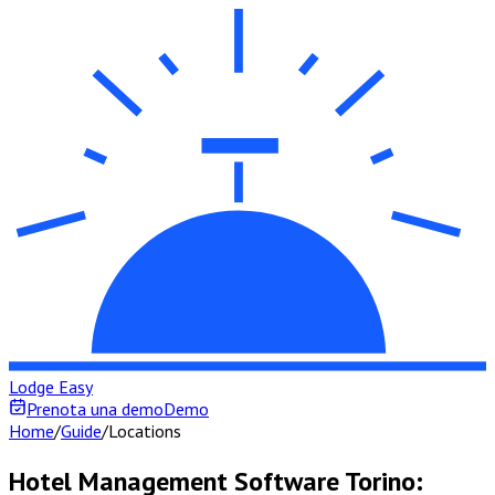
Lodge Easy
Prenota una demo
Demo
Home
/
Guide
/
Locations
Hotel Management Software Torino: