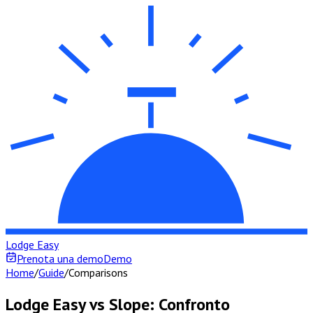
Lodge Easy
Prenota una demo
Demo
Home
/
Guide
/
Comparisons
Lodge Easy vs Slope: Confronto