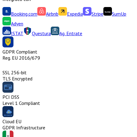
Booking.com
Airbnb
Expedia
Stripe
SumUp
Adyen
ISTAT
Questura
Ag. Entrate
GDPR Compliant
Reg. EU 2016/679
SSL 256-bit
TLS Encrypted
PCI DSS
Level 1 Compliant
Cloud EU
GDPR Infrastructure