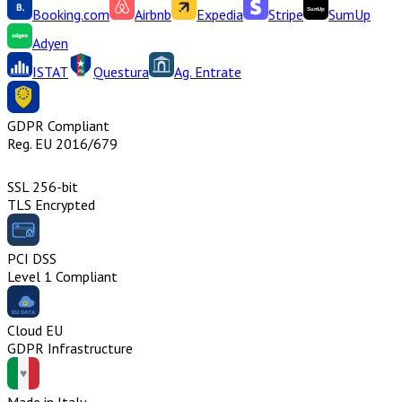
Booking.com
Airbnb
Expedia
Stripe
SumUp
Adyen
ISTAT
Questura
Ag. Entrate
GDPR Compliant
Reg. EU 2016/679
SSL 256-bit
TLS Encrypted
PCI DSS
Level 1 Compliant
Cloud EU
GDPR Infrastructure