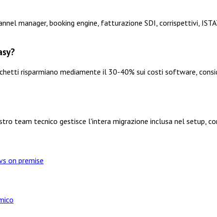
hannel manager, booking engine, fatturazione SDI, corrispettivi, IST
asy?
cchetti risparmiano mediamente il 30-40% sui costi software, consid
stro team tecnico gestisce l'intera migrazione inclusa nel setup, co
vs on premise
mico