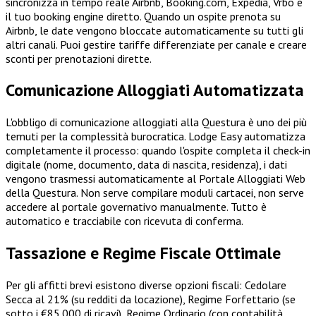
sincronizza in tempo reale Airbnb, Booking.com, Expedia, Vrbo e
il tuo booking engine diretto. Quando un ospite prenota su
Airbnb, le date vengono bloccate automaticamente su tutti gli
altri canali. Puoi gestire tariffe differenziate per canale e creare
sconti per prenotazioni dirette.
Comunicazione Alloggiati Automatizzata
L'obbligo di comunicazione alloggiati alla Questura è uno dei più
temuti per la complessità burocratica. Lodge Easy automatizza
completamente il processo: quando l'ospite completa il check-in
digitale (nome, documento, data di nascita, residenza), i dati
vengono trasmessi automaticamente al Portale Alloggiati Web
della Questura. Non serve compilare moduli cartacei, non serve
accedere al portale governativo manualmente. Tutto è
automatico e tracciabile con ricevuta di conferma.
Tassazione e Regime Fiscale Ottimale
Per gli affitti brevi esistono diverse opzioni fiscali: Cedolare
Secca al 21% (su redditi da locazione), Regime Forfettario (se
sotto i €85.000 di ricavi), Regime Ordinario (con contabilità