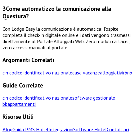
3
Come automatizzo la comunicazione alla
Questura?
Con Lodge Easy la comunicazione è automatica: l'ospite
completa il check-in digitale online e i dati vengono trasmessi
direttamente al Portale Alloggiati Web. Zero moduli cartacei,
zero accessi manuali al portale.
Argomenti Correlati
cin codice identificativo nazionale
casa vacanze
alloggiati
airbnb
Guide Correlate
cin codice identificativo nazionale
software gestionale
bb
appartamenti
Risorse Utili
Blog
Guida PMS Hotel
Integrazioni
Software Hotel
Contattaci