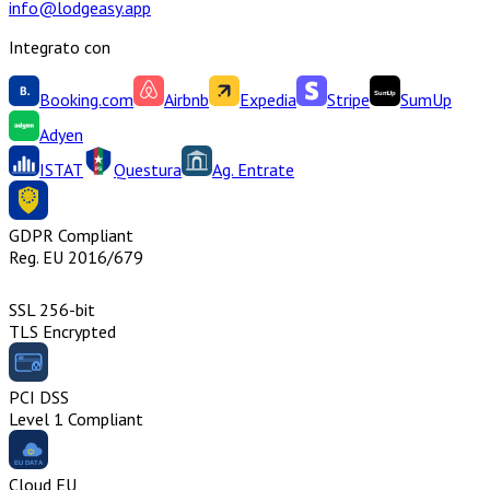
info@lodgeasy.app
Integrato con
Booking.com
Airbnb
Expedia
Stripe
SumUp
Adyen
ISTAT
Questura
Ag. Entrate
GDPR Compliant
Reg. EU 2016/679
SSL 256-bit
TLS Encrypted
PCI DSS
Level 1 Compliant
Cloud EU