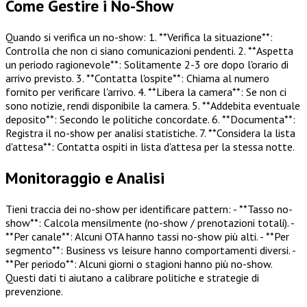
Come Gestire i No-Show
Quando si verifica un no-show: 1. **Verifica la situazione**:
Controlla che non ci siano comunicazioni pendenti. 2. **Aspetta
un periodo ragionevole**: Solitamente 2-3 ore dopo l'orario di
arrivo previsto. 3. **Contatta l'ospite**: Chiama al numero
fornito per verificare l'arrivo. 4. **Libera la camera**: Se non ci
sono notizie, rendi disponibile la camera. 5. **Addebita eventuale
deposito**: Secondo le politiche concordate. 6. **Documenta**:
Registra il no-show per analisi statistiche. 7. **Considera la lista
d'attesa**: Contatta ospiti in lista d'attesa per la stessa notte.
Monitoraggio e Analisi
Tieni traccia dei no-show per identificare pattern: - **Tasso no-
show**: Calcola mensilmente (no-show / prenotazioni totali). -
**Per canale**: Alcuni OTA hanno tassi no-show più alti. - **Per
segmento**: Business vs leisure hanno comportamenti diversi. -
**Per periodo**: Alcuni giorni o stagioni hanno più no-show.
Questi dati ti aiutano a calibrare politiche e strategie di
prevenzione.