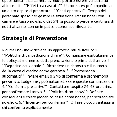
opportunità**: La camera avrebbe potuto essere venduta ad
altri ospiti. - **Effetto a cascata**: Un no-show può impedire a
un altro ospite di prenotare. - **Costi operativi**: Tempo del
personale speso per gestire la situazione. Per un hotel con 50
camere e tasso no-show del 5%, si possono perdere centinaia di
notti all'anno, con un impatto economico rilevante.
Strategie di Prevenzione
Ridurre i no-show richiede un approccio multi-livello: 1.
**Politiche di cancellazione chiare**: Comunicare esplicitamente
le policy al momento della prenotazione e prima dell'arrivo. 2.
**Deposito cauzionale**: Richiedere un deposito o il numero
della carta di credito come garanzia. 3. **Promemoria
automatici**: Inviare email o SMS di conferma e promemoria
pre-arrivo. Lodge Easy può automatizzare queste comunicazioni.
4. **Conferma pre-arrivo**: Contattare l'ospite 24-48 ore prima
per confermare l'arrivo. 5. **Politica di no-show**: Definire
conseguenze chiare (addebito della prima notte) per scoraggiare
no-show. 6. **Incentivi per conferma**: Offrire piccoli vantaggi a
chi conferma esplicitamente.