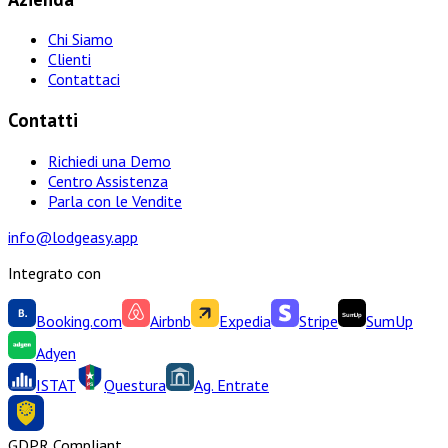
Chi Siamo
Clienti
Contattaci
Contatti
Richiedi una Demo
Centro Assistenza
Parla con le Vendite
info@lodgeasy.app
Integrato con
Booking.com
Airbnb
Expedia
Stripe
SumUp
Adyen
ISTAT
Questura
Ag. Entrate
GDPR Compliant