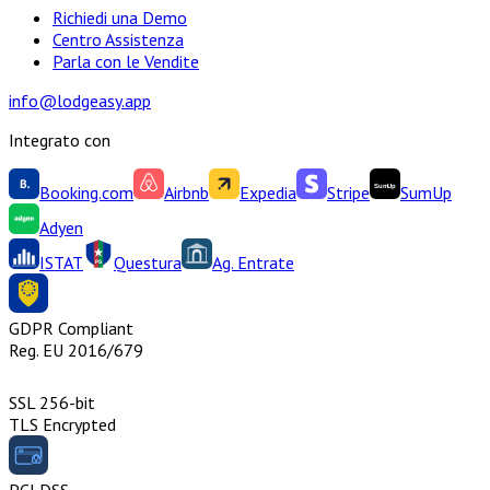
Richiedi una Demo
Centro Assistenza
Parla con le Vendite
info@lodgeasy.app
Integrato con
Booking.com
Airbnb
Expedia
Stripe
SumUp
Adyen
ISTAT
Questura
Ag. Entrate
GDPR Compliant
Reg. EU 2016/679
SSL 256-bit
TLS Encrypted