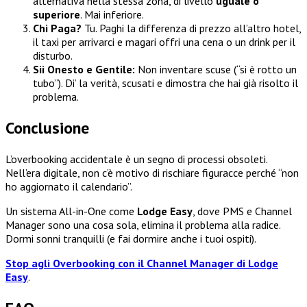
alternativa nella stessa zona, di livello
uguale o
superiore
. Mai inferiore.
Chi Paga?
Tu. Paghi la differenza di prezzo all’altro hotel,
il taxi per arrivarci e magari offri una cena o un drink per il
disturbo.
Sii Onesto e Gentile:
Non inventare scuse (“si è rotto un
tubo”). Di’ la verità, scusati e dimostra che hai già risolto il
problema.
Conclusione
L’overbooking accidentale è un segno di processi obsoleti.
Nell’era digitale, non c’è motivo di rischiare figuracce perché “non
ho aggiornato il calendario”.
Un sistema All-in-One come
Lodge Easy
, dove PMS e Channel
Manager sono una cosa sola, elimina il problema alla radice.
Dormi sonni tranquilli (e fai dormire anche i tuoi ospiti).
Stop agli Overbooking con il Channel Manager di Lodge
Easy
.