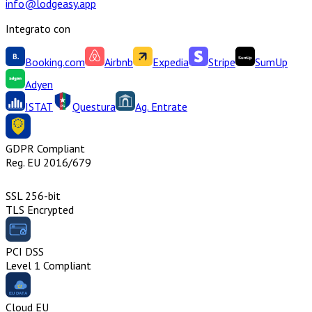
info@lodgeasy.app
Integrato con
Booking.com
Airbnb
Expedia
Stripe
SumUp
Adyen
ISTAT
Questura
Ag. Entrate
GDPR Compliant
Reg. EU 2016/679
SSL 256-bit
TLS Encrypted
PCI DSS
Level 1 Compliant
Cloud EU