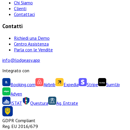
Chi Siamo
Clienti
Contattaci
Contatti
Richiedi una Demo
Centro Assistenza
Parla con le Vendite
info@lodgeasy.app
Integrato con
Booking.com
Airbnb
Expedia
Stripe
SumUp
Adyen
ISTAT
Questura
Ag. Entrate
GDPR Compliant
Reg. EU 2016/679